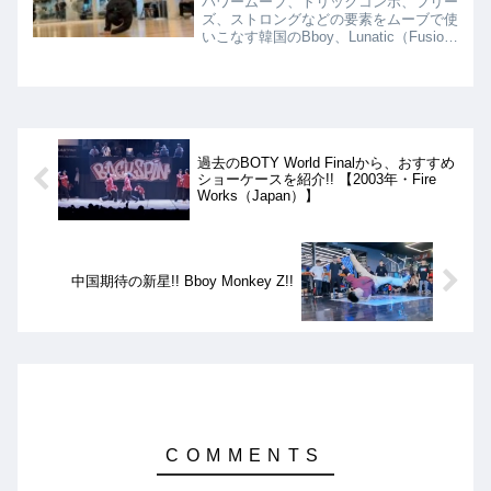
パワームーブ、トリックコンボ、フリー
ズ、ストロングなどの要素をムーブで使
いこなす韓国のBboy、Lunatic（Fusion
MC）を紹介!! エルボーグライドのキ
ープや、軸をずらして反ったままの
2000などのシグネチャームーブも!!
過去のBOTY World Finalから、おすすめ
ショーケースを紹介!! 【2003年・Fire
Works（Japan）】
中国期待の新星!! Bboy Monkey Z!!