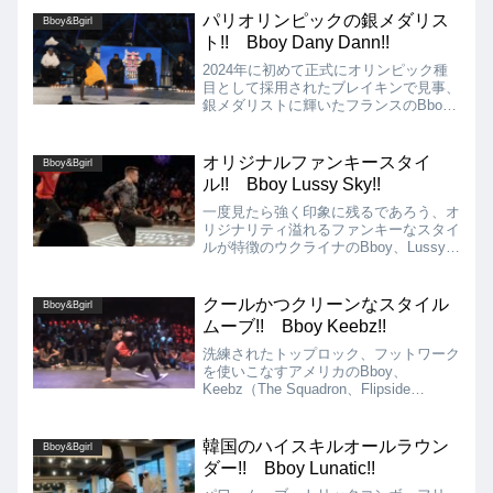
ュージカリティも非常に高いムーブが特
パリオリンピックの銀メダリス
徴のBboyです!!
Bboy&Bgirl
ト!! Bboy Dany Dann!!
2024年に初めて正式にオリンピック種
目として採用されたブレイキンで見事、
銀メダリストに輝いたフランスのBboy
Dany Dann（Vagabonds、Infamous）を
紹介!! Dany Dannのダンススタイル
は、何と言ってもミュージカリティーの
オリジナルファンキースタイ
Bboy&Bgirl
高さ、音で遊ぶファンキーなスタイル、
ル!! Bboy Lussy Sky!!
クリーンで安定感のあるムーブです!!
一度見たら強く印象に残るであろう、オ
リジナリティ溢れるファンキーなスタイ
ルが特徴のウクライナのBboy、Lussy
Sky（NAVI、Black Market、Magic mad
men、Dream Team Ukraine）を紹介!!
クールかつクリーンなスタイル
Bboy&Bgirl
ムーブ!! Bboy Keebz!!
洗練されたトップロック、フットワーク
を使いこなすアメリカのBboy、
Keebz（The Squadron、Flipside
Kings、Mind180）を紹介します!! 米国
を代表するスターBboyが集まる
Crew「The Squadron」のメンバーとし
韓国のハイスキルオールラウン
Bboy&Bgirl
て、世界中でバトルやジャッジ、WSを
ダー!! Bboy Lunatic!!
行っています!!