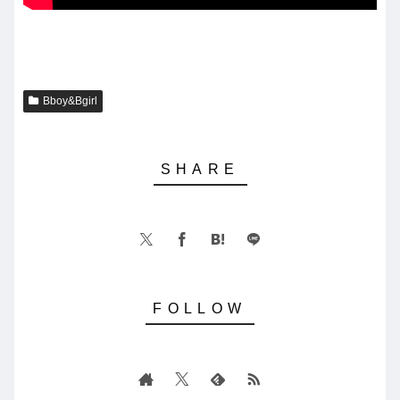
Bboy&Bgirl