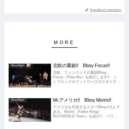
breakers-session
北欧の重鎮!! Bboy Focus!!
Bboy&Bgirl
北欧、フィンランドの重鎮Bboy、
Focus（Flow Mo）を紹介します!! ト
ップロックやフットワークのクオリティ
ーは高く、非常に安定感のある力強いス
テップ、フロアムーブが強みです!!
Mr.アメリカ!! Bboy Morris!!
Bboy&Bgirl
アメリカを代表するスターBboyの1人で
ある、Morris（Fallen Kingz、
BOYWORLD Team）を紹介!! パワー
ムーブ、フットワーク、フリーズ、アク
ロバットをバランス良く使いこなし、ミ