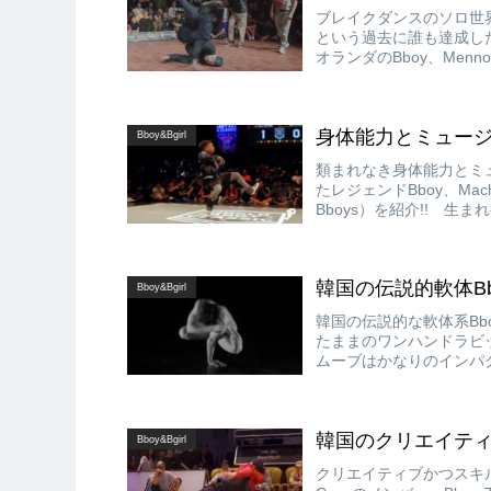
ブレイクダンスのソロ世界一を決
という過去に誰も達成し
オランダのBboy、Menno（Hu
身体能力とミュージカリテ
Bboy&Bgirl
類まれなき身体能力とミュ
たレジェンドBboy、Machine
Bboys）を紹介!! 
応の良さと表現能力の高さ
韓国の伝説的軟体Bboy!
Bboy&Bgirl
韓国の伝説的な軟体系Bboy、
たままのワンハンドラビ
ムーブはかなりのインパク
韓国のクリエイティブキラ
Bboy&Bgirl
クリエイティブかつスキルフル