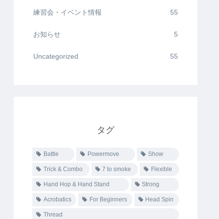
練習会・イベント情報
55
お知らせ
5
Uncategorized
55
タグ
Battle
Powermove
Show
Trick & Combo
7 to smoke
Flexible
Hand Hop & Hand Stand
Strong
Acrobatics
For Beginners
Head Spin
Thread