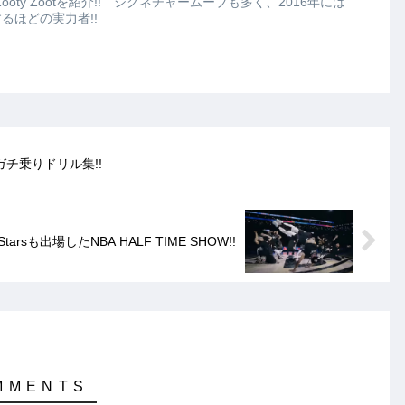
Zooty Zootを紹介!! シグネチャームーブも多く、2016年には
するほどの実力者!!
!! ガチ乗りドリル集!!
l Starsも出場したNBA HALF TIME SHOW!!