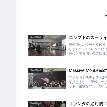
エジプトのスーサイド・
Bboy&Bgirl
圧倒的なパワーと柔軟性で
します!! ハイレベル
特に肩甲骨周りの柔軟性
ームーブ、トリック＆コン
Massive Monkees
Bboy&Bgirl
アメリカを代表するの老舗Cre
紹介します!! 重戦車
ット、俊敏なフットワー
も兼ね備えており、その実
オランダの絶対的世界王者
Bboy&Bgirl