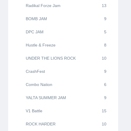
Radikal Forze Jam
13
BOMB JAM
9
DPC JAM
5
Hustle & Freeze
8
UNDER THE LIONS ROCK
10
CrashFest
9
Combo Nation
6
YALTA SUMMER JAM
9
V1 Battle
15
ROCK HARDER
10