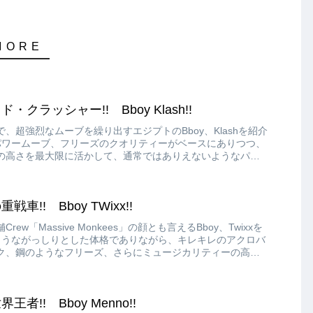
クラッシャー!! Bboy Klash!!
、超強烈なムーブを繰り出すエジプトのBboy、Klashを紹介
なパワームーブ、フリーズのクオリティーがベースにありつつ、
の高さを最大限に活かして、通常ではありえないようなパワ
ボのつなぎを実現しています!!
の重戦車!! Bboy TWixx!!
w「Massive Monkees」の顔とも言えるBboy、Twixxを
のようながっしりとした体格でありながら、キレキレのアクロバ
ク、鋼のようなフリーズ、さらにミュージカリティーの高さ
力でその名を世界に轟かせてきました!!
!! Bboy Menno!!