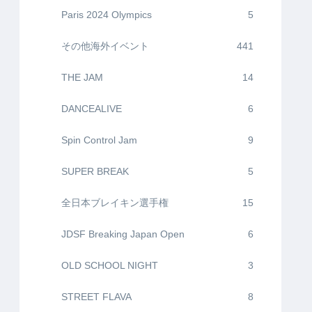
Paris 2024 Olympics
5
その他海外イベント
441
THE JAM
14
DANCEALIVE
6
Spin Control Jam
9
SUPER BREAK
5
全日本ブレイキン選手権
15
JDSF Breaking Japan Open
6
OLD SCHOOL NIGHT
3
STREET FLAVA
8