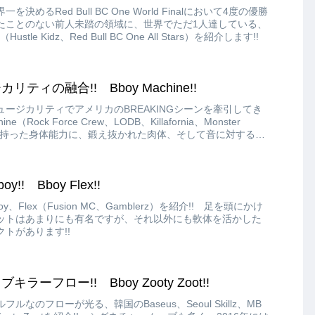
めるRed Bull BC One World Finalにおいて4度の優勝
たことのない前人未踏の領域に、世界でただ1人達している、
stle Kidz、Red Bull BC One All Stars）を紹介します!!
ィの融合!! Bboy Machine!!
ージカリティでアメリカのBREAKINGシーンを牽引してき
（Rock Force Crew、LODB、Killafornia、Monster
生まれ持った身体能力に、鍛え抜かれた肉体、そして音に対する反
で、レジェンドと呼ばれています!!
! Bboy Flex!!
Flex（Fusion MC、Gamblerz）を紹介!! 足を頭にかけ
ットはあまりにも有名ですが、それ以外にも軟体を活かした
トがあります!!
ーフロー!! Bboy Zooty Zoot!!
なのフローが光る、韓国のBaseus、Seoul Skillz、MB