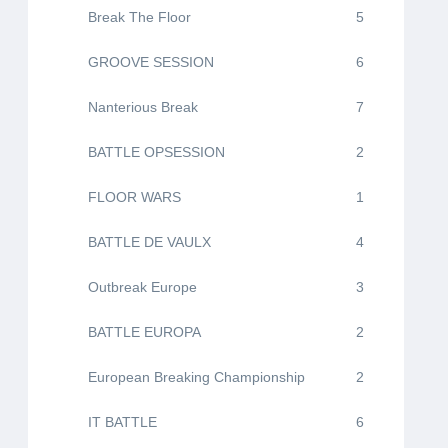
Break The Floor
5
GROOVE SESSION
6
Nanterious Break
7
BATTLE OPSESSION
2
FLOOR WARS
1
BATTLE DE VAULX
4
Outbreak Europe
3
BATTLE EUROPA
2
European Breaking Championship
2
IT BATTLE
6