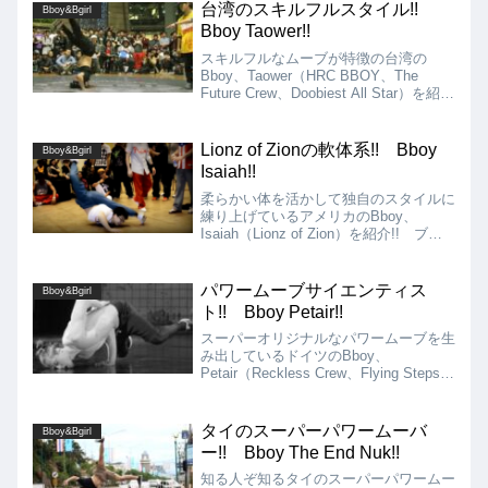
いる実力派Bboyです!!
台湾のスキルフルスタイル!!
Bboy&Bgirl
Bboy Taower!!
スキルフルなムーブが特徴の台湾の
Bboy、Taower（HRC BBOY、The
Future Crew、Doobiest All Star）を紹
介!! エアチェアー系のフリーズ、シグ
ネチャームーブであるアローバックを決
めにいくフリーズなど!!
Lionz of Zionの軟体系!! Bboy
Bboy&Bgirl
Isaiah!!
柔らかい体を活かして独自のスタイルに
練り上げているアメリカのBboy、
Isaiah（Lionz of Zion）を紹介!! ブレ
イキンの基礎力自体が非常に高く、その
上でフットワークやパワームーブ、フロ
アムーブに非常に上手く軟体系ならでは
パワームーブサイエンティス
Bboy&Bgirl
のムーブを取り入れており、普通ではで
ト!! Bboy Petair!!
きないような軌道のムーブを実現してい
ます!!
スーパーオリジナルなパワームーブを生
み出しているドイツのBboy、
Petair（Reckless Crew、Flying Steps）
を紹介!! マニアックな変形パワームー
ブを得意としていますが、めちゃくちゃ
フィジカルが強くないとできないで
タイのスーパーパワームーバ
Bboy&Bgirl
す。。
ー!! Bboy The End Nuk!!
知る人ぞ知るタイのスーパーパワームー