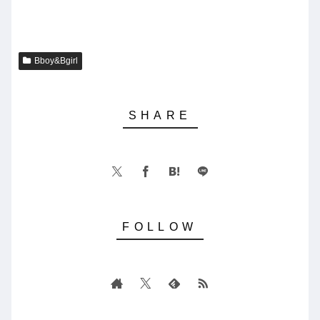
Bboy&Bgirl