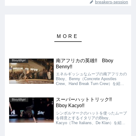
breakers-session
南アフリカの英雄!! Bboy
Bboy&Bgirl
Benny!!
エネルギッシュなムーブの南アフリカの
Bboy、Benny（Concrete Apostles
Crew、Hand Break Turn Crew）を紹
介!! その身体能力の高さを活かしたキ
レのあるアクロバットやパワームーブ、
フリーズが強みです!!
スーパーハットトリック!!
Bboy&Bgirl
Bboy Kacyo!!
シンボルマークのハットを使ったムーブ
を得意とするイタリアのBboy、
Kacyo（The Italians、De Klan）を紹
介!! ダンスのスキルもレベルが高く、
BC One ItalyやBOTY Italyなどを制して