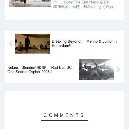
バー、Bboy The End Nukを紹介!!
2015年頃に当時、彗星のごとく現れ、
パワームーブ界を騒然とさせたBboy
で、リアルワンハンドエアーを得意と
し、超絶ハイスキルムーブをこなしま
す!!
Breaking Beyond!! Menno & Junior in
Rotterdam!!
Kulani、Blondieが優勝!! Red Bull BC
One Seattle Cypher 2023!!