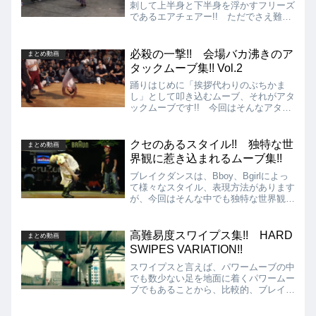
刺して上半身と下半身を浮かすフリーズ
であるエアチェアー!! ただでさえ難易
度の高いフリーズではありますが、この
エアチェアーを極め、自身の必殺ムー
ブ、シグネチャームーブにまで特化して
必殺の一撃!! 会場バカ沸きのア
まとめ動画
いるBboyを世界中から厳選して集めた
タックムーブ集!! Vol.2
動画を紹介します!!
踊りはじめに「挨拶代わりのぶちかま
し」として叩き込むムーブ、それがアタ
ックムーブです!! 今回はそんなアタッ
クムーブの中でも、会場をバカ沸きさせ
た一撃を集めた動画の第2弾をお届けし
ます!!
クセのあるスタイル!! 独特な世
まとめ動画
界観に惹き込まれるムーブ集!!
ブレイクダンスは、Bboy、Bgirlによっ
て様々なスタイル、表現方法があります
が、今回はそんな中でも独特な世界観に
引き込まれるクセの強いムーブをする
Bboy達を集めた動画を紹介します!!
高難易度スワイプス集!! HARD
まとめ動画
SWIPES VARIATION!!
スワイプスと言えば、パワームーブの中
でも数少ない足を地面に着くパワームー
ブでもあることから、比較的、ブレイキ
ンをやり始めたばかりの人でも練習しや
すく、簡単なパワームーブとして見られ