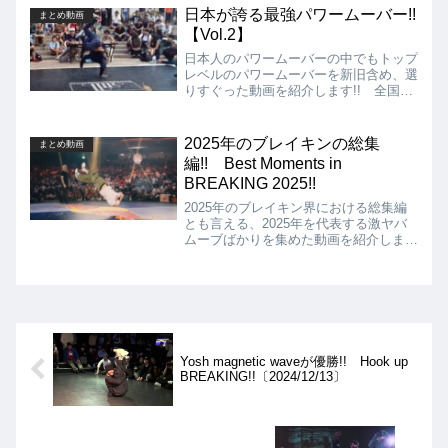
ることが多いですが、今回の動画では、
日本が誇る最強パワームーバー!!
まとめ動画
そんな簡単なハズなスワイプスを高難度
【Vol.2】
な技に昇華させた動画を集めた映像を紹
介します!!
日本人のパワームーバーの中でもトップ
レベルのパワームーバーを新旧含め、選
りすぐった動画を紹介します!! 全国的
に有名なBboyから、エリアでブイブイ
言わせているBboyまで、あなたは全員
わかりますか?
2025年のブレイキンの総集
まとめ動画
編!! Best Moments in
BREAKING 2025!!
2025年のブレイキン界における総集編
とも言える、2025年を代表する激ヤバ
ムーブばかりを集めた動画を紹介しま
す!! 年間を通してみると、GROM、
TIGER、GEKKON、JOKER、AMIR、
DIASといったロシア、カザフスタンの
Bboy達が世界中で暴れまくっていた1年
であったことがよくわかりますね!!
Yosh magnetic waveが優勝!! Hook up
BREAKING!!〔2024/12/13〕