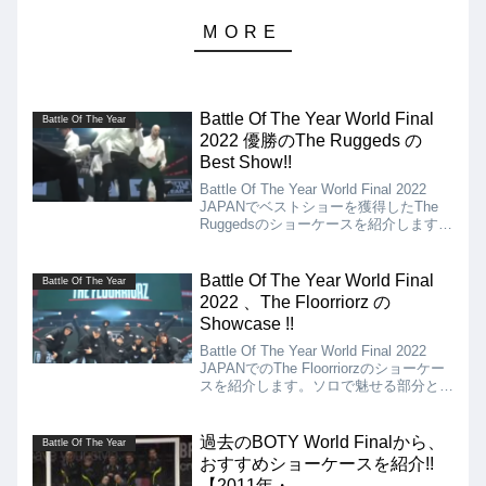
Battle Of The Year World Final
Battle Of The Year
2022 優勝のThe Ruggeds の
Best Show!!
Battle Of The Year World Final 2022
JAPANでベストショーを獲得したThe
Ruggedsのショーケースを紹介します。
2005年結成、17年の歴史を持つThe
Ruggeds。実力者揃いのクルーによるシ
ョー。
Battle Of The Year World Final
Battle Of The Year
2022 、The Floorriorz の
Showcase !!
Battle Of The Year World Final 2022
JAPANでのThe Floorriorzのショーケー
スを紹介します。ソロで魅せる部分と、
全員でのピッタリと息の合った一体感の
中にスキルの高いムーブが組み込まれて
います。
過去のBOTY World Finalから、
Battle Of The Year
おすすめショーケースを紹介!!
【2011年・