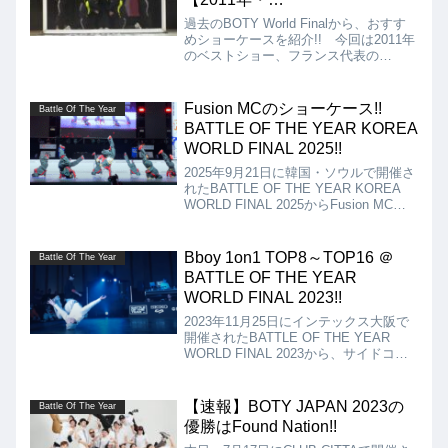
VAGABONDS（France）】
過去のBOTY World Finalから、おすす
めショーケースを紹介!! 今回は2011年
のベストショー、フランス代表の
VAGABONDS。最初、TV画面の中に閉
じ込められたまま踊っており、途中から
画面を破って出てくる演出がクールで
Fusion MCのショーケース!!
Battle Of The Year
す!!
BATTLE OF THE YEAR KOREA
WORLD FINAL 2025!!
2025年9月21日に韓国・ソウルで開催さ
れたBATTLE OF THE YEAR KOREA
WORLD FINAL 2025からFusion MCの
ショーケースの動画を紹介します!!
Fusion MCは韓国の強豪Crewとして名
を馳せていますが、その実力はショーケ
Bboy 1on1 TOP8～TOP16 ＠
Battle Of The Year
ースでも存分に発揮されており、非常に
BATTLE OF THE YEAR
素晴らしいショーケースを作り上げてき
WORLD FINAL 2023!!
てくれています!!
2023年11月25日にインテックス大阪で
開催されたBATTLE OF THE YEAR
WORLD FINAL 2023から、サイドコン
テンツとして行われたBboy 1on1の
TOP8～TOP16までの動画を紹介しま
す。
【速報】BOTY JAPAN 2023の
Battle Of The Year
優勝はFound Nation!!