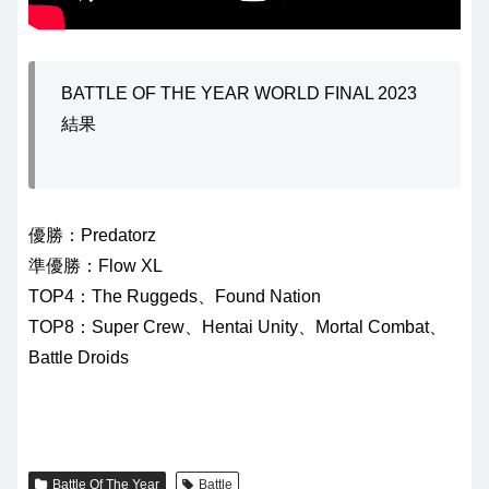
BATTLE OF THE YEAR WORLD FINAL 2023
結果
優勝：Predatorz
準優勝：Flow XL
TOP4：The Ruggeds、Found Nation
TOP8：Super Crew、Hentai Unity、Mortal Combat、
Battle Droids
Battle Of The Year
Battle