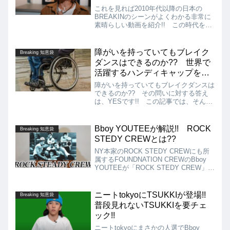
これを見れば2010年代以降の日本の
BREAKINのシーンがよくわかる非常に
素晴らしい動画を紹介!! この時代を代
表するトップBboy、Bgirlへのインタビ
ューによって構成、当時BREAKINをし
ていた人からすると、エモいと同時に納
障がいを持っていてもブレイク
Breaking 知恵袋
得や、裏話などは新たな発見などもある
ダンスはできるのか?? 世界で
のではないでしょうか!!
活躍するハンディキャップを持
ったブレイクダンサーを紹介!!
障がいを持っていてもブレイクダンスは
できるのか?? その問いに対する答え
は、YESです!! この記事では、そんな
障がいを抱えながらも世界で活躍する素
晴らしいブレイクダンサーを紹介しま
す!!
Bboy YOUTEEが解説!! ROCK
Breaking 知恵袋
STEDY CREWとは??
NY本家のROCK STEDY CREWにも所
属するFOUNDNATION CREWのBboy
YOUTEEが「ROCK STEDY CREW」に
ついて解説!! 全然知らなかった人はも
ちろん、名前くらいは知っているけど詳
しくは知らないという人も必見です!!
ニートtokyoにTSUKKIが登場!!
Breaking 知恵袋
普段見れないTSUKKIを要チェ
ック!!
ニートtokyoにまさかの人選でBboy