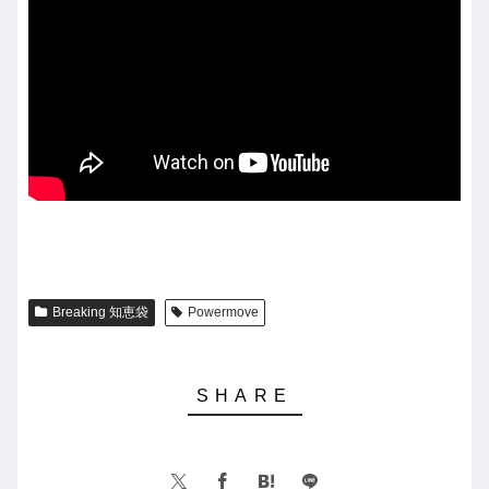
Breaking 知恵袋
Powermove