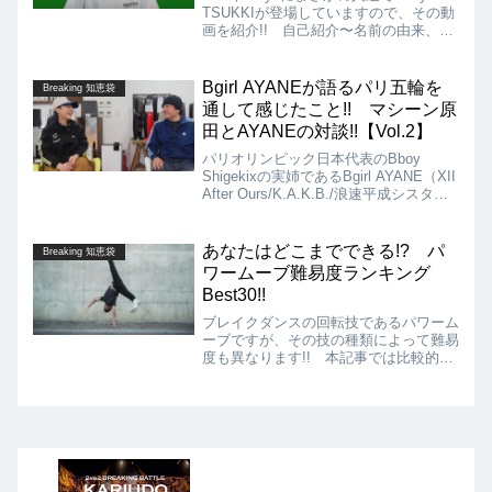
TSUKKIが登場していますので、その動
画を紹介!! 自己紹介〜名前の由来、パ
リ五輪・新競技"ブレイキン"〜現在のシ
ーンについて、お気に入りのラッパー〜
最高のブレイクダンサーまで、普段の踊
Bgirl AYANEが語るパリ五輪を
Breaking 知恵袋
っている様子ではない、TSUKKIの新鮮
通して感じたこと!! マシーン原
な一面が見られます!!
田とAYANEの対談!!【Vol.2】
パリオリンピック日本代表のBboy
Shigekixの実姉であるBgirl AYANE（XII
After Ours/K.A.K.B./浪速平成シスター
ズ）が日本ブレイキン界のレジェンドで
あるマシーン原田と対談!! ダンスとの
出会いからパリ五輪を通して感じたこと
あなたはどこまでできる!? パ
Breaking 知恵袋
についてまでを語っている動画を紹介し
ワームーブ難易度ランキング
ます!!
Best30!!
ブレイクダンスの回転技であるパワーム
ーブですが、その技の種類によって難易
度も異なります!! 本記事では比較的簡
単なものから、超絶難易度が高いものま
で、パワームーブの難易度をBest30ま
でランキングしている動画を紹介しま
す!!