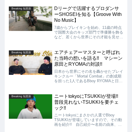
Dリーグで活躍するプロダンサ
Breaking 知恵袋
ーSHOSEIを知る【Groove With
No Music】
7歳からブレイキンを始め、11歳の時点
で国際大会のキッズ部門で準優勝を飾る
など、若くから世界にその才能を見せる
Bboy SHOSEI!! DewsTVがKouskeの
ロンドンの街を散歩しながら、踊るとき
の態度や姿勢へのこだわり、Dリーグの
エアチェアーマスターと呼ばれ
Breaking 知恵袋
こと、Bboyとして得た人生の知恵など
た当時の想いを語る!! マシーン
様々な質問を投げかけています!!
原田とRYOMAの対談!!
日本から世界にその名を轟かせたブレイ
キンクルー「Mortal Combat」の創成期
を担った1人であるBboy RYOMAと日本
のブレイキン界のレジェンドであるマシ
ーン原田による対談の動画を紹介!! ダ
ンスを始めたきっかけや、エアチェアー
ニートtokyoにTSUKKIが登場!!
Breaking 知恵袋
マスターと呼ばれた当時の想いについて
普段見れないTSUKKIを要チェ
など語ってくれています!!
ック!!
ニートtokyoにまさかの人選でBboy
TSUKKIが登場していますので、その動
画を紹介!! 自己紹介〜名前の由来、パ
リ五輪・新競技"ブレイキン"〜現在のシ