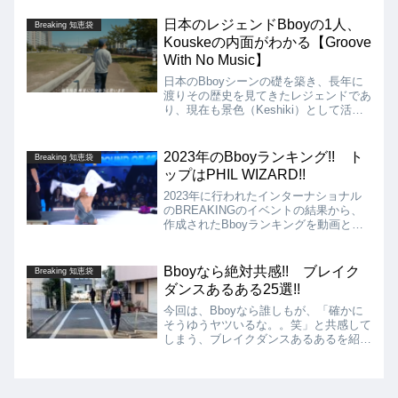
ーンについて、お気に入りのラッパー〜
最高のブレイクダンサーまで、普段の踊
日本のレジェンドBboyの1人、
Breaking 知恵袋
っている様子ではない、TSUKKIの新鮮
Kouskeの内面がわかる【Groove
な一面が見られます!!
With No Music】
日本のBboyシーンの礎を築き、長年に
渡りその歴史を見てきたレジェンドであ
り、現在も景色（Keshiki）として活動
するKouske!! そんなKouskeに対し
て、DewsTVがKouskeのお気に入りの
公園を散歩しながら、キャリアの中で印
2023年のBboyランキング!! ト
Breaking 知恵袋
象的なエピソード、競技としての
ップはPHIL WIZARD!!
Breaking、アートと評されることなど
様々な質問を投げかけています!!
2023年に行われたインターナショナル
のBREAKINGのイベントの結果から、
作成されたBboyランキングを動画とと
もに紹介します!! ランキング1位は、
PHIL WIZARDとなっていますが、2位の
SHIGEKIXとみても、ポイントの差は2
Bboyなら絶対共感!! ブレイク
Breaking 知恵袋
倍以上となっており、圧倒的な強さとな
ダンスあるある25選!!
っています!!
今回は、Bboyなら誰しもが、「確かに
そうゆうヤツいるな。。笑」と共感して
しまう、ブレイクダンスあるあるを紹
介!! もしかしたら、知らず知らずのう
ちに、あなた自身もやってしまっている
かも!?