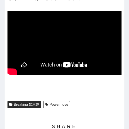
Breaking 知恵袋
Powermove