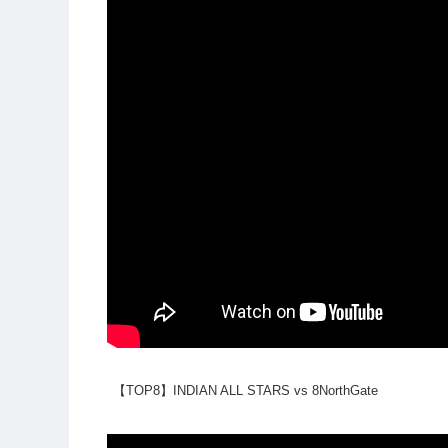
【TOP8】INDIAN ALL STARS vs 8NorthGate