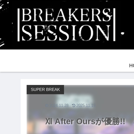
H
SUPER BREAK
2024.11.28
2025.11.19
Ⅻ After Oursが優勝!! 