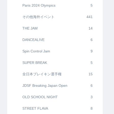
Paris 2024 Olympics
5
その他海外イベント
441
THE JAM
14
DANCEALIVE
6
Spin Control Jam
9
SUPER BREAK
5
全日本ブレイキン選手権
15
JDSF Breaking Japan Open
6
OLD SCHOOL NIGHT
3
STREET FLAVA
8