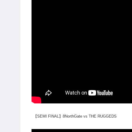
【SEMI FINAL】8NorthGate vs THE RUGGEDS