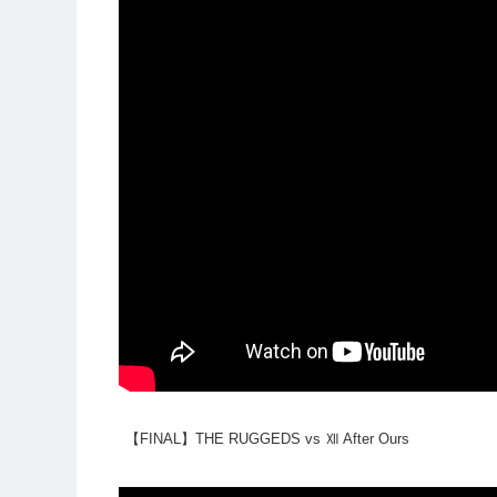
【FINAL】THE RUGGEDS vs Ⅻ After Ours