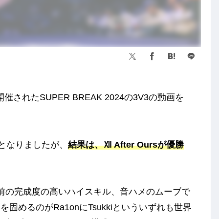
されたSUPER BREAK 2024の3V3の動画を
Oursとなりましたが、
結果は、Ⅻ After Oursが優勝
kixが持ち前の完成度の高いハイスキル、音ハメのムーブで
めるのがRa1onにTsukkiといういずれも世界