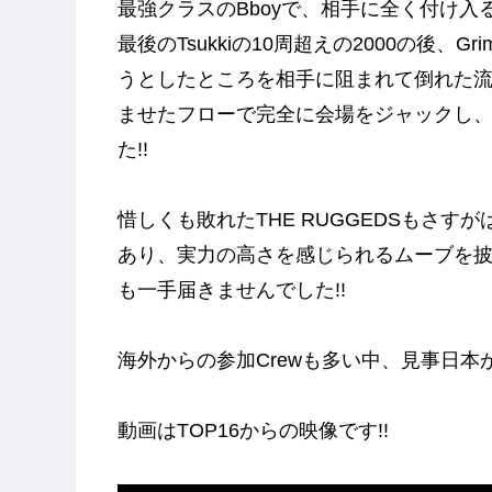
最強クラスのBboyで、相手に全く付け入
最後のTsukkiの10周超えの2000の後、
うとしたところを相手に阻まれて倒れた
ませたフローで完全に会場をジャックし、Ⅻ 
た!!
惜しくも敗れたTHE RUGGEDSもさす
あり、実力の高さを感じられるムーブを
も一手届きませんでした!!
海外からの参加Crewも多い中、見事日本
動画はTOP16からの映像です!!