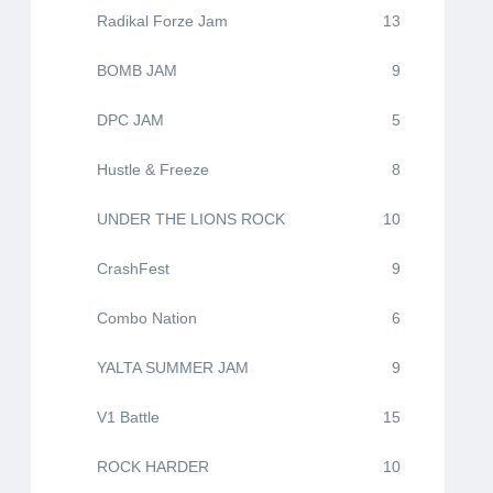
Radikal Forze Jam
13
BOMB JAM
9
DPC JAM
5
Hustle & Freeze
8
UNDER THE LIONS ROCK
10
CrashFest
9
Combo Nation
6
YALTA SUMMER JAM
9
V1 Battle
15
ROCK HARDER
10