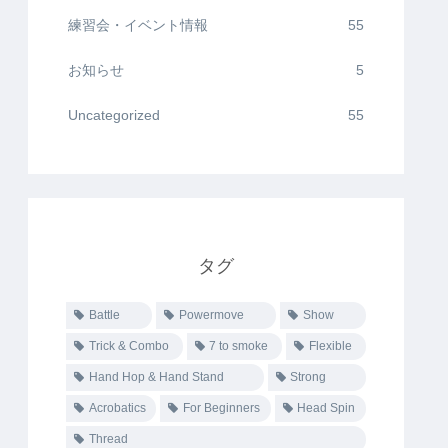
練習会・イベント情報
55
お知らせ
5
Uncategorized
55
タグ
Battle
Powermove
Show
Trick & Combo
7 to smoke
Flexible
Hand Hop & Hand Stand
Strong
Acrobatics
For Beginners
Head Spin
Thread