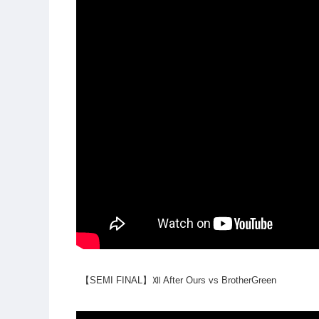
【SEMI FINAL】Ⅻ After Ours vs BrotherGreen