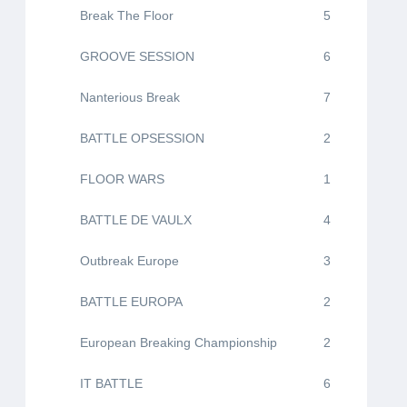
Break The Floor
5
GROOVE SESSION
6
Nanterious Break
7
BATTLE OPSESSION
2
FLOOR WARS
1
BATTLE DE VAULX
4
Outbreak Europe
3
BATTLE EUROPA
2
European Breaking Championship
2
IT BATTLE
6