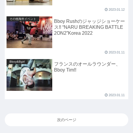
2023.01.12
その他海外イベント
Bboy Rushのジャッジショーケー
ス!! “NARU BREAKING BATTLE
2ON2”Korea 2022
2023.01.11
Bboy&Bgirl
フランスのオールラウンダー、
Bboy Tim!!
2023.01.11
次のページ