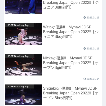
Breaking Japan Open 2022!!【ジ
ュニアBgirl部門】
2023.01.15
JDSF Breaking Japan Open
Watoが優勝!! Mynavi JDSF
Breaking Japan Open 2022!!【ジ
ュニアBboy部門】
2023.01.15
JDSF Breaking Japan Open
Nickaが優勝!! Mynavi JDSF
Breaking Japan Open 2022!!【オ
ープンBgirl部門】
2023.01.14
JDSF Breaking Japan Open
Shigekixが優勝!! Mynavi JDSF
Breaking Japan Open 2022!!【オ
ープンBboy部門】