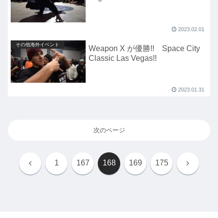
2023.02.01
その他海外イベント
Weapon X が優勝!! Space City
Classic Las Vegas!!
2023.01.31
次のページ
前
次
1
167
168
169
175
へ
へ