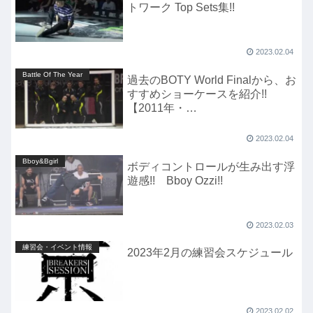
トワーク Top Sets集!!
2023.02.04
Battle Of The Year
過去のBOTY World Finalから、お
すすめショーケースを紹介!!
【2011年・
VAGABONDS（France）】
2023.02.04
Bboy&Bgirl
ボディコントロールが生み出す浮
遊感!! Bboy Ozzi!!
2023.02.03
練習会・イベント情報
2023年2月の練習会スケジュール
2023.02.02