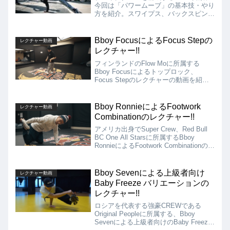
今回は「パワームーブ」の基本技・やり
方を紹介。スワイプス、バックスピン、
ウインドミル、クリケット、トーマス、
ボム＆コインドロップス、ベビーウイン
ドミル、タップミル、Aトラックス、ヘ
Bboy FocusによるFocus Stepの
レクチャー動画
ッドスピン、ドリル、1990、エアート
レクチャー!!
ラックスを解説。
フィンランドのFlow Moに所属する
Bboy Focusによるトップロック、
Focus Stepのレクチャーの動画を紹介
します!! フィンランドの大御所Bboyで
あるFocusによるトップロック中のアク
セントになる動きとなるFocus Stepを
Bboy RonnieによるFootwork
レクチャー動画
レクチャーしてくれています!!
Combinationのレクチャー!!
アメリカ出身でSuper Crew、Red Bull
BC One All Starsに所属するBboy
RonnieによるFootwork Combinationのレ
クチャーの動画を紹介します!! Ronnie
が普段から使ってそうなカチカチした動
きとスレッドを織り交ぜたフローを教え
Bboy Sevenによる上級者向け
レクチャー動画
てくれています!!
Baby Freeze バリエーションの
レクチャー!!
ロシアを代表する強豪CREWである
Original Peopleに所属する、Bboy
Sevenによる上級者向けのBaby Freeze