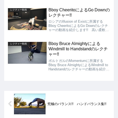
バリエーションのレクチャー動画を紹介
します!! 日頃からBaby Freeze系のム
ーブをしているBboyはぜひチャレンジ
Bboy CheeritoによるGo Downの
レクチャー動画
してみてください!!
レクチャー!!
ロシアのIllusion of Existに所属する
Bboy CheeritoによるGo Downのレクチ
ャーの動画を紹介します!! 高い柔軟性
が必須な動きというわけでありません
が、それでもCheeritoっぽさのある動き
で個性の光るGo Downの入り方を教え
Bboy Bruce Almightyによる
レクチャー動画
てくれています!!
Windmill to Handstandのレクチ
ャー!!
ポルトガルのMomentumに所属する
Bboy Bruce AlmightyによるWindmill to
Handstandのレクチャーの動画を紹介し
ます!! 下から上に一気に高さが変わる
Windmill to Handstandは使いこなせるよ
うになるとBboyとしてのレベルが1段上
に上がります!!
究極のバランス!! ハンドバランス集!!