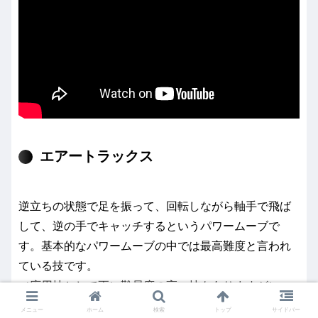
エアートラックス
逆立ちの状態で足を振って、回転しながら軸手で飛ば
して、逆の手でキャッチするというパワームーブで
す。基本的なパワームーブの中では最高難度と言われ
ている技です。
（応用技として更に難易度の高い技もありますが）
また、例によって単発と連発では難易度が比較になら
メニュー
ホーム
検索
トップ
サイドバー